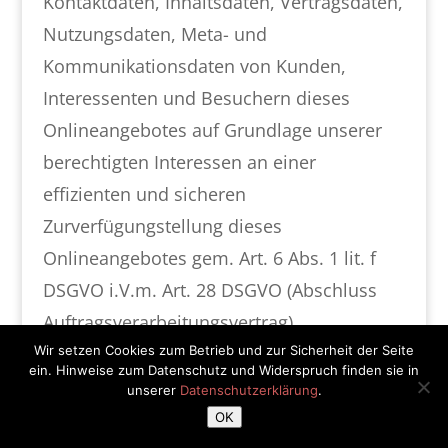
Kontaktdaten, Inhaltsdaten, Vertragsdaten,
Nutzungsdaten, Meta- und
Kommunikationsdaten von Kunden,
Interessenten und Besuchern dieses
Onlineangebotes auf Grundlage unserer
berechtigten Interessen an einer
effizienten und sicheren
Zurverfügungstellung dieses
Onlineangebotes gem. Art. 6 Abs. 1 lit. f
DSGVO i.V.m. Art. 28 DSGVO (Abschluss
Auftragsverarbeitungsvertrag).
Wir setzen Cookies zum Betrieb und zur Sicherheit der Seite
Erhebung von Zugriffsdaten und
ein. Hinweise zum Datenschutz und Widerspruch finden sie in
Logfiles
unserer
Datenschutzerklärung
.
OK
Wir, bzw. unser Hostinganbieter, erhebt