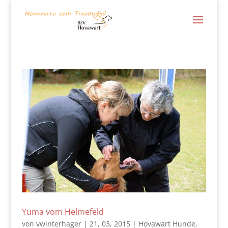
Yuma vom Helmefeld
von
vwinterhager
|
21, 03, 2015
|
Hovawart Hunde
,