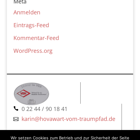
Meta
Anmelden
Eintrags-Feed
Kommentar-Feed
WordPress.org
  0 22 44 / 90 18 41 
karin@hovawart-vom-traumpfad.de 
Gartenstraße 42
Impressum
Wir setzen Cookies zum Betrieb und zur Sicherheit der Seite